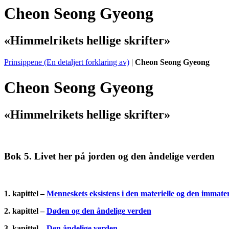
Cheon Seong Gyeong
«Himmelrikets hellige skrifter»
Prinsippene (En detaljert forklaring av)
|
Cheon Seong Gyeong
Cheon Seong Gyeong
«Himmelrikets hellige skrifter»
Bok 5. Livet her på jorden og den åndelige verden
1. kapittel –
Menneskets eksistens i den materielle og den immater
2. kapittel
–
Døden og den åndelige verden
3. kapittel
–
Den åndelige verden