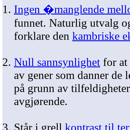
Ingen �manglende mel
funnet. Naturlig utvalg o
forklare den
kambriske e
Null sannsynlighet
for at
av gener som danner de l
på grunn av tilfeldighete
avgjørende.
Står i grell
kontrast til 