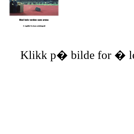
Klikk p� bilde for � le