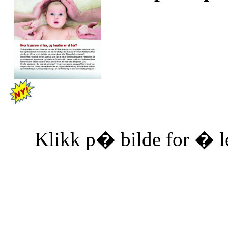
Klikk p� bilde for � le