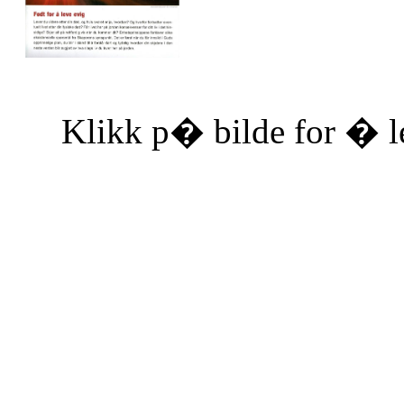
Klikk p� bilde for � le