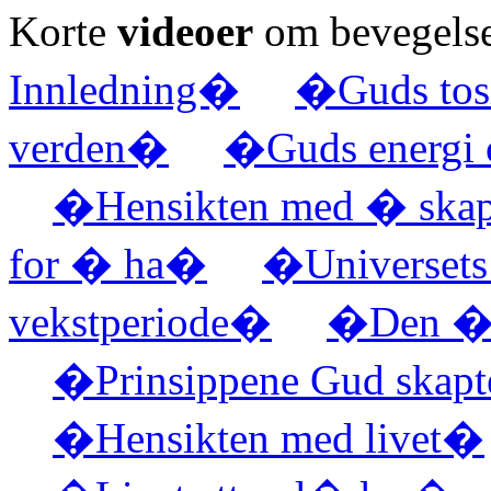
Korte
videoer
om bevegelse
Innledning�
�Guds tosi
verden�
�Guds energi 
�Hensikten med � sk
for � ha�
�Universets 
vekstperiode�
�Den �nd
�Prinsippene Gud skapt
�Hensikten med livet�