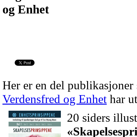
og Enhet
Her er en del publikasjone
Verdensfred og Enhet
har ut
20 siders illust
«Skapelsespr