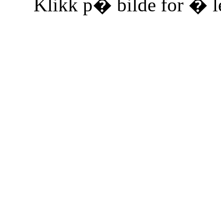
Klikk p� bilde for � le