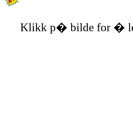
Klikk p� bilde for � le