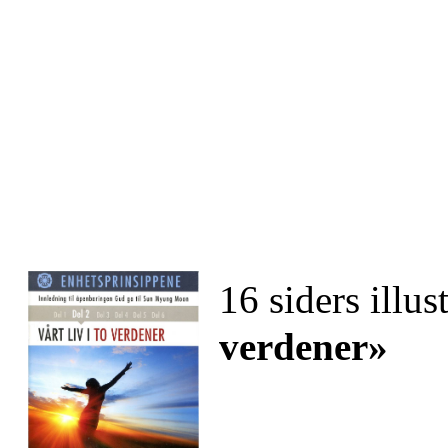
16 siders illus
verdener»