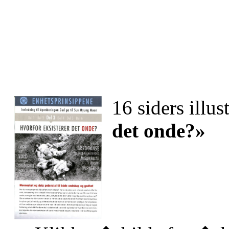
16 siders illus
det onde?»