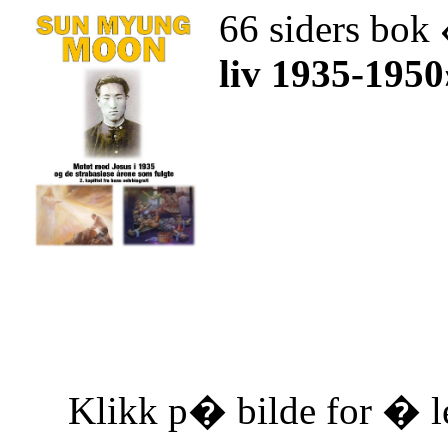
66 siders bok
liv 1935-1950
Klikk p� bilde for � le