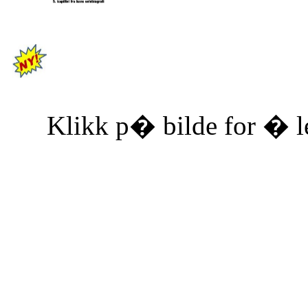
Klikk p� bilde for � le