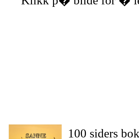
Klikk p� bilde for � le
100 siders b