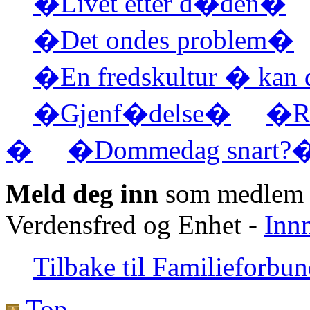
�Livet etter d�den�
�Det ondes problem�
�En fredskultur � kan 
�Gjenf�delse�
�Re
�
�Dommedag snart?
Meld deg inn
som medlem a
Verdensfred og Enhet -
Inn
Tilbake til Familieforbu
Top