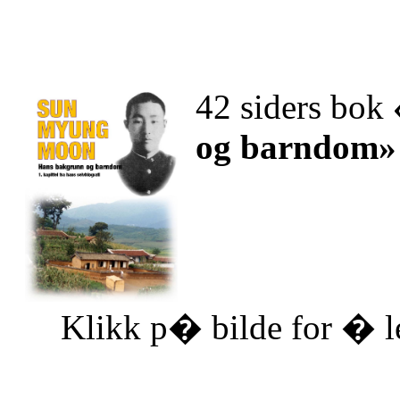
42 siders bok
og barndom»
Klikk p� bilde for � le