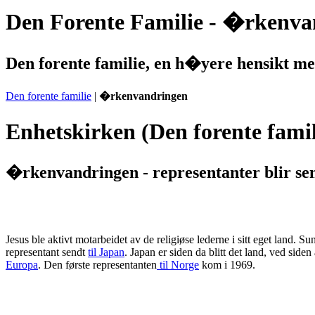
Den Forente Familie - �rkenvand
Den forente familie, en h�yere hensikt med
Den forente familie
|
�rkenvandringen
Enhetskirken (Den forente famil
�rkenvandringen - representanter blir sen
Jesus ble aktivt motarbeidet av de religiøse lederne i sitt eget land
representant sendt
til Japan
. Japan er siden da blitt det land, ved side
Europa
. Den første representanten
til Norge
kom i 1969.