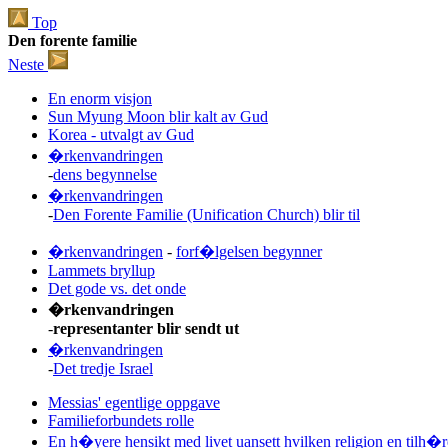
Top
Den forente familie
Neste
En enorm visjon
Sun Myung Moon blir kalt av Gud
Korea - utvalgt av Gud
�rkenvandringen
-
dens begynnelse
�rkenvandringen
-
Den Forente Familie (Unification Church) blir til
�rkenvandringen
-
forf�lgelsen begynner
Lammets bryllup
Det gode vs. det onde
�rkenvandringen
-
representanter blir sendt ut
�rkenvandringen
-
Det tredje Israel
Messias' egentlige oppgave
Familieforbundets rolle
En h�yere hensikt med livet uansett hvilken religion en tilh�r