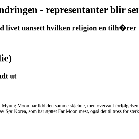
ringen - representanter blir se
 livet uansett hvilken religion en tilh�rer
ie)
dt ut
. Sun Myung Moon har lidd den samme skjebne, men overvant forfølgelsen 
n av Sør-Korea, som har støttet Far Moon mest, også det til tross for ster