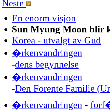
Neste
En enorm visjon
Sun Myung Moon blir k
Korea - utvalgt av Gud
�rkenvandringen
-
dens begynnelse
�rkenvandringen
-
Den Forente Familie (Uni
�rkenvandringen
-
forf