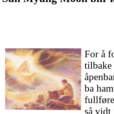
For å f
tilbake
åpenbar
ba ham 
fullfør
så vidt