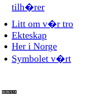
tilh�rer
Litt om v�r tro
Ekteskap
Her i Norge
Symbolet v�rt