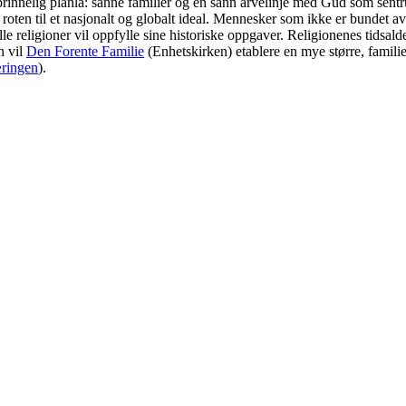
rinnelig planla: sanne familier og en sann arvelinje med Gud som sen
n til et nasjonalt og globalt ideal. Mennesker som ikke er bundet av rel
lle religioner vil oppfylle sine historiske oppgaver. Religionenes tidsalde
n vil
Den Forente Familie
(Enhetskirken) etablere en mye større, familie
æringen
).