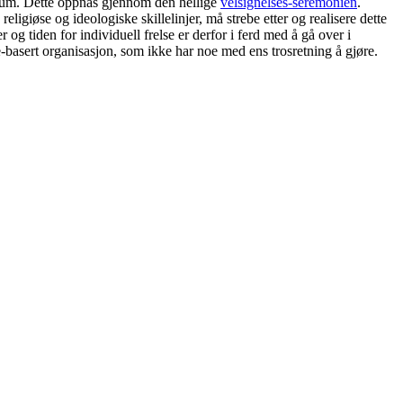
trum. Dette oppnås gjennom den hellige
velsignelses-seremonien
.
igiøse og ideologiske skillelinjer, må strebe etter og realisere dette
r og tiden for individuell frelse er derfor i ferd med å gå over i
-basert organisasjon, som ikke har noe med ens trosretning å gjøre.