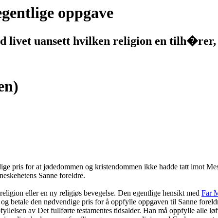
egentlige oppgave
 livet uansett hvilken religion en tilh�rer,
en)
dige pris for at jødedommen og kristendommen ikke hadde tatt imot Mes
neskehetens Sanne foreldre.
 religion eller en ny religiøs bevegelse. Den egentlige hensikt med
Far 
g betale den nødvendige pris for å oppfylle oppgaven til Sanne foreld
elsen av Det fullførte testamentes tidsalder. Han må oppfylle alle løf