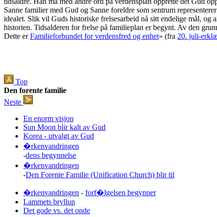
tidsaldre. Han må med andre ord på verdensplan opprette det Gud opp
Sanne familier med Gud og Sanne foreldre som sentrum representerer rote
idealet. Slik vil Guds historiske frelsesarbeid nå sitt endelige mål, og a
historien. Tidsalderen for frelse på familieplan er begynt. Av den grun
Dette er
Familieforbundet for verdensfred og enhet
» (fra
20. juli-erkl
Top
Den forente familie
Neste
En enorm visjon
Sun Moon blir kalt av Gud
Korea - utvalgt av Gud
�rkenvandringen
-
dens begynnelse
�rkenvandringen
-
Den Forente Familie (Unification Church) blir til
�rkenvandringen
-
forf�lgelsen begynner
Lammets bryllup
Det gode vs. det onde