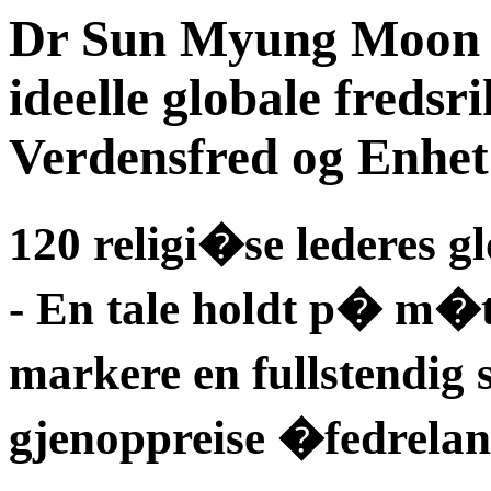
Dr Sun Myung Moon - 
ideelle globale fredsr
Verdensfred og Enhet
120 religi�se lederes g
- En tale holdt p� m�t
markere en fullstendig s
gjenoppreise �fedrelan