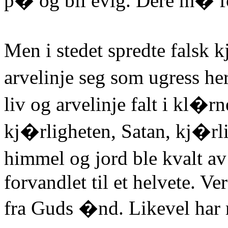
p� og bli evig. Dere m� fo
Men i stedet spredte falsk k
arvelinje seg som ugress h
liv og arvelinje falt i kl
kj�rligheten, Satan, kj�rl
himmel og jord ble kvalt 
forvandlet til et helvete. Ve
fra Guds �nd. Likevel har m