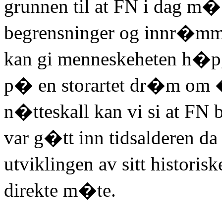
grunnen til at FN i dag 
begrensninger og innr�mme
kan gi menneskeheten h�p, 
p� en storartet dr�m om �
n�tteskall kan vi si at FN
var g�tt inn tidsalderen da 
utviklingen av sitt histori
direkte m�te.