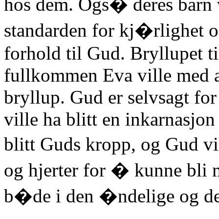
hos dem. Ogs� deres barn vil
standarden for kj�rlighet og
forhold til Gud. Bryllupet
fullkommen Eva ville med a
bryllup. Gud er selvsagt f
ville ha blitt en inkarnasj
blitt Guds kropp, og Gud vil
og hjerter for � kunne bli
b�de i den �ndelige og de