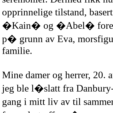
opprinnelige tilstand, base
�Kain� og �Abel� forent.
p� grunn av Eva, morsfigu
familie.
Mine damer og herrer, 20. 
jeg ble l�slatt fra Danbury
gang i mitt liv av til samm