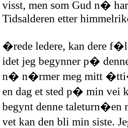
visst, men som Gud n� har 
Tidsalderen etter himmelri
�rede ledere, kan dere f�le
idet jeg begynner p� denn
n� n�rmer meg mitt �tti�t
en dag et sted p� min vei 
begynt denne taleturn�en me
vet kan den bli min siste. 