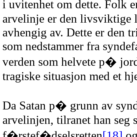
i uvitenhet om dette. Folk er
arvelinje er den livsviktige
avhengig av. Dette er den 
som nedstammer fra syndefa
verden som helvete p� jor
tragiske situasjon med et hje
Da Satan p� grunn av synde
arvelinjen, tilranet han seg
f�rstef�dselsretten
[18]
og