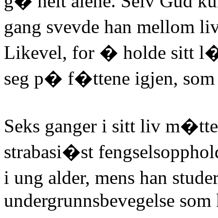
g� helt alene. Selv Gud ku
gang svevde han mellom liv
Likevel, for � holde sitt 
seg p� f�ttene igjen, som
Seks ganger i sitt liv m�
strabasi�st fengselsopphol
i ung alder, mens han stude
undergrunnsbevegelse som 