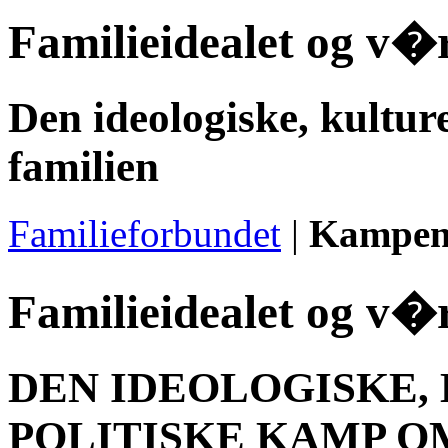
Familieidealet og v�r
Den ideologiske, kultur
familien
Familieforbundet
|
Kampen 
Familieidealet og v�r
DEN IDEOLOGISKE,
POLITISKE KAMP O