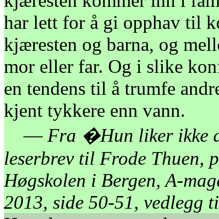
kjæresten kommer inn i fam
har lett for å gi opphav til
kjæresten og barna, og mel
mor eller far. Og i slike kon
en tendens til å trumfe andr
kjent tykkere enn vann.
—
Fra �Hun liker ikke 
leserbrev til Frode Thuen, p
Høgskolen i Bergen, A-maga
2013, side 50-51, vedlegg t