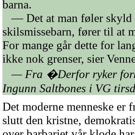
barna.
— Det at man føler skyld ov
skilsmissebarn, fører til at
For mange går dette for lan
ikke nok grenser, sier Venn
— Fra �Derfor ryker forh
Ingunn Saltbones i VG tirsd
Det moderne menneske er fru
slutt den kristne, demokrati
over barbariet vår klode ha