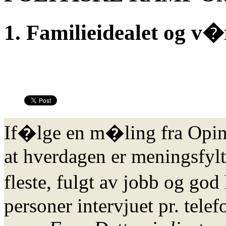
1. Familieidealet og v�r
If�lge en m�ling fra Opin
at hverdagen er meningsfylt:
fleste, fulgt av jobb og go
personer intervjuet pr. telef