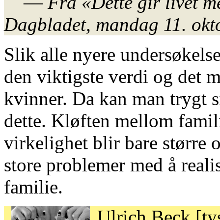
—
Fra «Dette gir livet m
Dagbladet, mandag 11. okto
Slik alle nyere undersøkelse
den viktigste verdi og det 
kvinner. Da kan man trygt si
dette. Kløften mellom famili
virkelighet blir bare større 
store problemer med å real
familie.
Ulrich Beck [ty