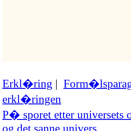
Erkl�ring
|
Form�lsparag
erkl�ringen
P� sporet etter universets 
og det sanne univers