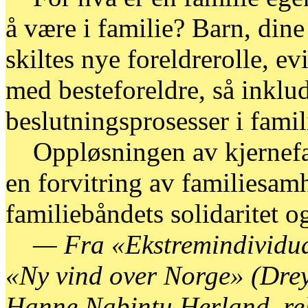
å være i familie? Barn, din
skiltes nye foreldrerolle, e
med besteforeldre, så inklud
beslutningsprosesser i famil
Oppløsningen av kjernefami
en forvitring av familiesam
familiebåndets solidaritet o
— Fra «Ekstremindividua
«Ny vind over Norge» (Dreye
Hanne Nabintu Herland, reli