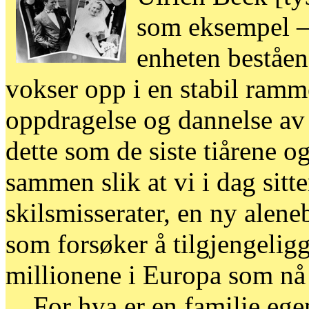
som eksempel —
enheten beståen
vokser opp i en stabil ram
oppdragelse og dannelse av
dette som de siste tiårene o
sammen slik at vi i dag sit
skilsmisserater, en ny alene
som forsøker å tilgjengelig
millionene i Europa som nå l
For hva er en familie egent