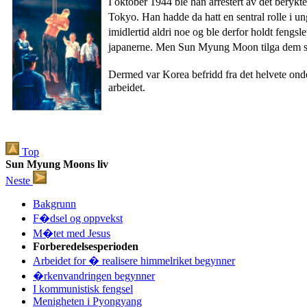
I oktober 1944 ble han arrestert av det beryk
Tokyo. Han hadde da hatt en sentral rolle i
imidlertid aldri noe og ble derfor holdt fengs
japanerne. Men Sun Myung Moon tilga dem som
Dermed var Korea befridd fra det helvete onde
arbeidet.
Top
Sun Myung Moons liv
Neste
Bakgrunn
F�dsel og oppvekst
M�tet med Jesus
Forberedelsesperioden
Arbeidet for � realisere himmelriket begynner
�rkenvandringen begynner
I kommunistisk fengsel
Menigheten i Pyongyang