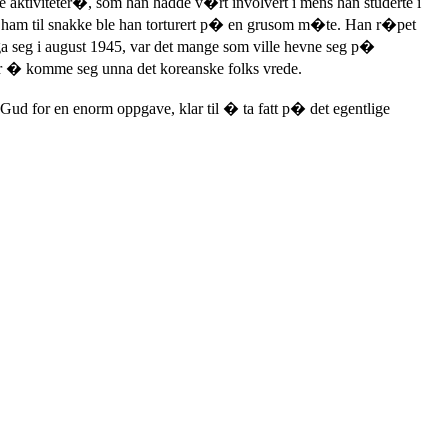
ke aktiviteter�, som han hadde v�rt involvert i mens han studerte i
� ham til snakke ble han torturert p� en grusom m�te. Han r�pet
erga seg i august 1945, var det mange som ville hevne seg p�
er � komme seg unna det koreanske folks vrede.
 Gud for en enorm oppgave, klar til � ta fatt p� det egentlige