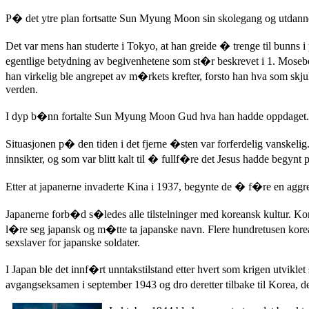
P� det ytre plan fortsatte Sun Myung Moon sin skolegang og utdannet 
Det var mens han studerte i Tokyo, at han greide � trenge til bunns 
egentlige betydning av begivenhetene som st�r beskrevet i 1. Mosebo
han virkelig ble angrepet av m�rkets krefter, forsto han hva som skj
verden.
I dyp b�nn fortalte Sun Myung Moon Gud hva han hadde oppdaget. Han 
Situasjonen p� den tiden i det fjerne �sten var forferdelig vanskel
innsikter, og som var blitt kalt til � fullf�re det Jesus hadde begyn
Etter at japanerne invaderte Kina i 1937, begynte de � f�re en aggres
Japanerne forb�d s�ledes alle tilstelninger med koreansk kultur. K
l�re seg japansk og m�tte ta japanske navn. Flere hundretusen korean
sexslaver for japanske soldater.
I Japan ble det innf�rt unntakstilstand etter hvert som krigen utv
avgangseksamen i september 1943 og dro deretter tilbake til Korea, 