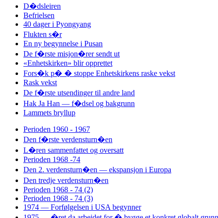
D�dsleiren
Befrielsen
40 dager i Pyongyang
Flukten s�r
En ny begynnelse i Pusan
De f�rste misjon�rer sendt ut
«Enhetskirken» blir opprettet
Fors�k p� � stoppe Enhetskirkens raske vekst
Rask vekst
De f�rste utsendinger til andre land
Hak Ja Han — f�dsel og bakgrunn
Lammets bryllup
Perioden 1960 - 1967
Den f�rste verdensturn�en
L�ren sammenfattet og oversatt
Perioden 1968 -74
Den 2. verdensturn�en — ekspansjon i Europa
Den tredje verdensturn�en
Perioden 1968 - 74 (2)
Perioden 1968 - 74 (3)
1974 — Forfølgelsen i USA begynner
1975 — �ret da arbeidet for � bygge et konkret globalt grun