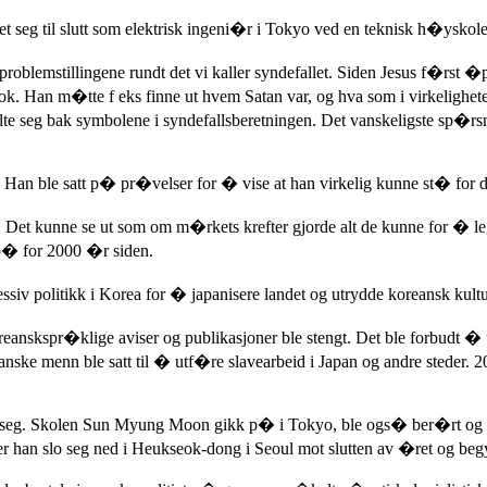
seg til slutt som elektrisk ingeni�r i Tokyo ved en teknisk h�yskole,
i problemstillingene rundt det vi kaller syndefallet. Siden Jesus f�rst
k. Han m�tte f eks finne ut hvem Satan var, og hva som i virkelighete
ulte seg bak symbolene i syndefallsberetningen. Det vanskeligste sp�r
ble satt p� pr�velser for � vise at han virkelig kunne st� for det h
ig. Det kunne se ut som om m�rkets krefter gjorde alt de kunne for �
t p� for 2000 �r siden.
siv politikk i Korea for � japanisere landet og utrydde koreansk kultu
oreanskspr�klige aviser og publikasjoner ble stengt. Det ble forbudt 
ske menn ble satt til � utf�re slavearbeid i Japan og andre steder. 2
iklet seg. Skolen Sun Myung Moon gikk p� i Tokyo, ble ogs� ber�rt o
der han slo seg ned i Heukseok-dong i Seoul mot slutten av �ret og be