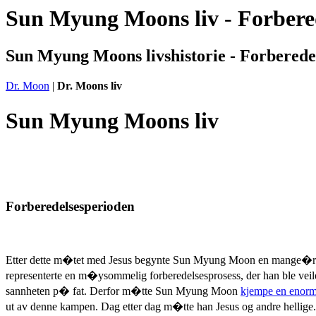
Sun Myung Moons liv - Forbere
Sun Myung Moons livshistorie - Forberede
Dr. Moon
|
Dr. Moons liv
Sun Myung Moons liv
Forberedelsesperioden
Etter dette m�tet med Jesus begynte Sun Myung Moon en mange�rig 
representerte en m�ysommelig forberedelsesprosess, der han ble vei
sannheten p� fat. Derfor m�tte Sun Myung Moon
kjempe en enor
ut av denne kampen. Dag etter dag m�tte han Jesus og andre hellige.