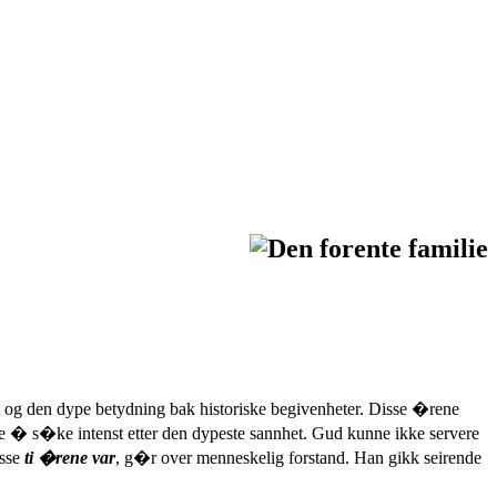
g den dype betydning bak historiske begivenheter. Disse �rene
e � s�ke intenst etter den dypeste sannhet. Gud kunne ikke servere
isse
ti �rene var
, g�r over menneskelig forstand. Han gikk seirende