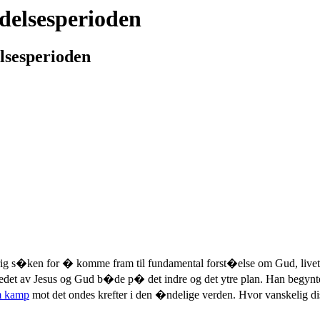
delsesperioden
lsesperioden
s�ken for � komme fram til fundamental forst�else om Gud, livet o
ledet av Jesus og Gud b�de p� det indre og det ytre plan. Han begynt
m kamp
mot det ondes krefter i den �ndelige verden. Hvor vanskelig d