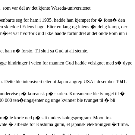
 som var del av det kjente Waseda-universitetet.
 �penbarte seg for ham i 1935, hadde han kjempet for � forst� den
n skjedde i Edens hage. Etter en lang og intens �ndelig kamp, der
sm�let var hvorfor Gud ikke hadde forhindret at det onde kom inn i
an n� forsto. Til slutt sa Gud at alt stemte.
 legge hindringer i veien for mannen Gud hadde velsignet med s� dype
r. Dette ble intensivert etter at Japan angrep USA i desember 1941.
� undervise p� koreansk p� skolen. Koreanerne ble tvunget til �
00 000 ten�ringsjenter og unge kvinner ble tvunget til � bli
g m�tte korte ned p� sitt undervisningsprogram. Moon tok
gynte � arbeide for Kashima-gumi, et japansk elektroingeni�rfirma.