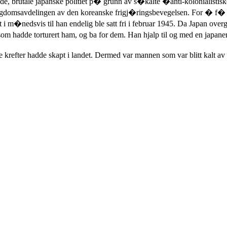
tede, brutale japanske politiet p� grunn av s�kalte �anti-kolonialistis
 ungdomsavdelingen av den koreanske frigj�ringsbevegelsen. For � f
let i m�nedsvis til han endelig ble satt fri i februar 1945. Da Japan ov
 hadde torturert ham, og ba for dem. Han hjalp til og med en japan
 krefter hadde skapt i landet. Dermed var mannen som var blitt kalt av