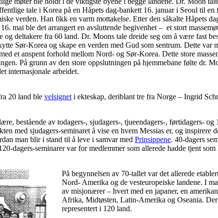
tlige møter ble holdt i de viktigste byene i begge landene. Dr. Moon talte 
offentlige tale i Korea på en Håpets dag-bankett 16. januar i Seoul til en
iske verden. Han fikk en varm mottakelse. Etter den såkalte Håpets dag-
il 16. mai ble det arrangert en avsluttende begivenhet – et stort massemø
ede og deltakere fra 60 land. Dr. Moons tale dreide seg om å være fast be
tte Sør-Korea og skape en verden med Gud som sentrum. Dette var me
d med et anspent forhold mellom Nord- og Sør-Korea. Dette store massem
ingen. På grunn av den store oppslutningen på hjemmebane følte dr. Moo
et internasjonale arbeidet.
 fra 20 land ble
velsignet
i ekteskap, deriblant tre fra Norge – Ingrid Sc
s lære, bestående av todagers-, sjudagers-, tjueendagers-, førtidagers- o
kten med sjudagers-seminaret å vise en hvem Messias er, og inspirere de
rdan man blir i stand til å leve i samvar med
Prinsippene
. 40-dagers se
e. 120-dagers-seminarer var for medlemmer som allerede hadde tjent som l
På begynnelsen av 70-tallet var det allerede etable
Nord- Amerika og de vesteuropeiske landene. I ma
av misjonærer – hvert med en japaner, en amerikaner
Afrika, Midtøsten, Latin-Amerika og Oseania. De
representert i 120 land.