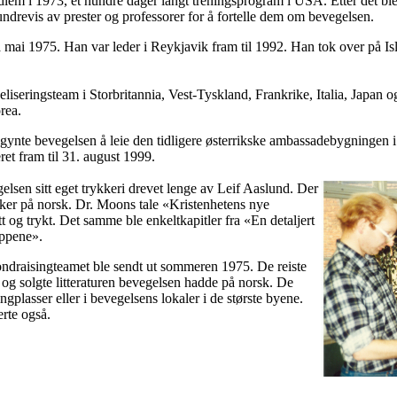
lem i 1973, et hundre dager langt treningsprogram i USA. Etter det ble 
drevis av prester og professorer for å fortelle dem om bevegelsen.
ra mai 1975. Han var leder i Reykjavik fram til 1992. Han tok over på 
iseringsteam i Storbritannia, Vest-Tyskland, Frankrike, Italia, Japan 
rea.
nte bevegelsen å leie den tidligere østerrikske ambassadebygningen i
et fram til 31. august 1999.
elsen sitt eget trykkeri drevet lenge av Leif Aaslund. Der
ker på norsk. Dr. Moons tale «Kristenhetens nye
t og trykt. Det samme ble enkeltkapitler fra «En detaljert
ippene».
ondraisingteamet ble sendt ut sommeren 1975. De reiste
 og solgte litteraturen bevegelsen hadde på norsk. De
gplasser eller i bevegelsens lokaler i de største byene.
rte også.