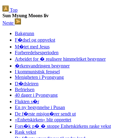
Top
Sun Myung Moons liv
Neste
Bakgrunn
F�dsel og oppvekst
M�tet med Jesus
Forberedelsesperioden
Arbeidet for � realisere himmelriket begynner
�rkenvandringen begynner
I kommunistisk fengsel
Menigheten i Pyongyang
D�dsleiren
Befrielsen
40 dager i Pyongyang
Flukten s�r
En ny begynnelse i Pusan
De f�rste misjon�rer sendt ut
«Enhetskirken» blir opprettet
Fors�k p� � stoppe Enhetskirkens raske vekst
Rask vekst