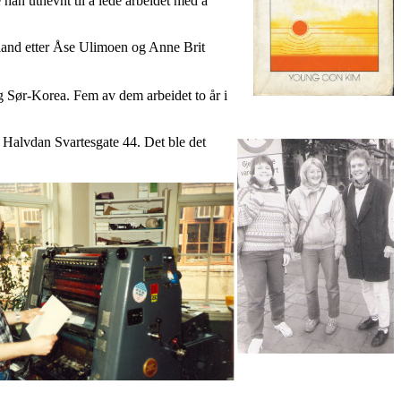
han utnevnt til å lede arbeidet med å
Island etter Åse Ulimoen og Anne Brit
og Sør-Korea. Fem av dem arbeidet to år i
 Halvdan Svartesgate 44. Det ble det