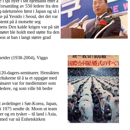
i sju byer i sitt hjemland etter å
 forsamling av 550 ledere fra den
taleturnéen først i Japan og så i
te på Yeoido i Seoul, der det var
stemt på å motsette seg
ns Den kalde krigen var på sitt
øtet ble holdt med støtte fra den
n at han i langt større grad
hneider (1938-2004), Viggo
g 120-dagers-seminarer. Hensikten
ltakerne til å ta et oppgjør med
minarer var for medlemmer som
edere, og som ville bli bedre
rt avdelinger i Sør-Korea, Japan,
i 1975 sendte dr. Moon ut team
 og en tysker – til land i Asia,
rmed var nå Enhetskirken