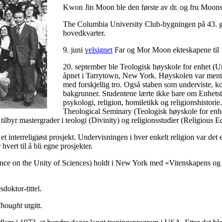
Kwon Jin Moon ble den første av dr. og fru Moons 
The Columbia University Club-bygningen på 43. g
hovedkvarter.
9. juni
velsignet
Far og Mor Moon ekteskapene til 1
20. september ble Teologisk høyskole for enhet (U
åpnet i Tarrytown, New York. Høyskolen var ment å 
med forskjellig tro. Også staben som underviste, kom
bakgrunner. Studentene lærte ikke bare om Enhetst
psykologi, religion, homiletikk og religionshistorie
Theological Seminary (Teologisk høyskole for enhet) 
ilbyr mastergrader i teologi (Divinity) og religionsstudier (Religious E
interreligiøst prosjekt. Undervisningen i hver enkelt religion var det en
 hvert til å bli egne prosjekter.
ce on the Unity of Sciences) holdt i New York med «Vitenskapens og ab
oktor-tittel.
 Thought
utgitt.