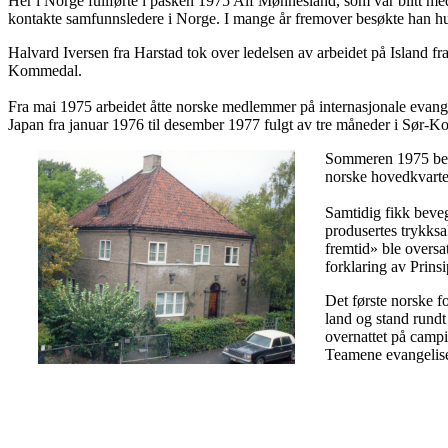
Her i Norge fullførte i påsken 1975 Alf Mønnesland, som var blitt med
kontakte samfunnsledere i Norge. I mange år fremover besøkte han hun
Halvard Iversen fra Harstad tok over ledelsen av arbeidet på Island f
Kommedal.
Fra mai 1975 arbeidet åtte norske medlemmer på internasjonale evangel
Japan fra januar 1976 til desember 1977 fulgt av tre måneder i Sør-Ko
Sommeren 1975 begy
norske hovedkvarter
Samtidig fikk beveg
produsertes trykksa
fremtid» ble oversat
forklaring av Prins
Det første norske f
land og stand rundt
overnattet på campin
Teamene evangelise