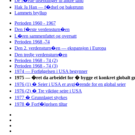
De f�rste utsendinger til andre land
Hak Ja Han
—
f�dsel og bakgrunn
Lammets bryllup
Perioden 1960 - 1967
Den f�rste verdensturn�en
L�ren sammenfattet og oversatt
Perioden 1968 -74
Den 2. verdensturn�en — ekspansjon i Europa
Den tredje verdensturn�en
Perioden 1968 - 74 (2)
Perioden 1968 - 74 (3)
1974 — Forfølgelsen i USA begynner
1975 — �ret da arbeidet for � bygge et konkret globalt g
1976 (1) � Seier i USA er avgj�rende for en global seier
1976 (2) � Tre viktige seire i USA
1977 � Grunnlaget styrkes
1978 � Forf�lgelsen tiltar