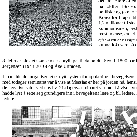
det året. Store offen
ha holdt sin første 
politiske og økonom
Korea fra 1. april t
1,2 millioner til st
kommunismen, besky
mest intense, en ti
sørkoreanske regjer
kunne fokusere på d
8. februar ble det største massebryllupet til da holdt i Seoul. 1800 par
Jørgensen (1943-2016) og Åse Ulimoen.
I mars ble det organisert et et nytt system for opplæring i bevegelsen
med todager-seminaret var å vise at Messias er her på jorden nå, hensi
de negative sider ved ens liv. 21-dagers-seminaret var ment å vise hvo
hadde lyst å sette seg grundigere inn i bevegelsens lære og bli leder
ledere.