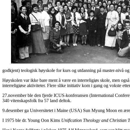
godkjent) teologisk høyskole for kurs og utdanning på master-nivå og t
Høyskolen var ikke bare ment å være en interreligiøs skole, men også et 
interreligiøse aktiviteter. Flere slike initiativ kom i gang og vokste etter
27.november ble den fjerde ICUS-konferansen (International Conferen
340 vitenskapsfolk fra 57 land deltok.
9.desember ga Universitetet i Maine (USA) Sun Myung Moon en æresd
I 1975 ble dr. Young Oon Kims
Unification Theology and Christian