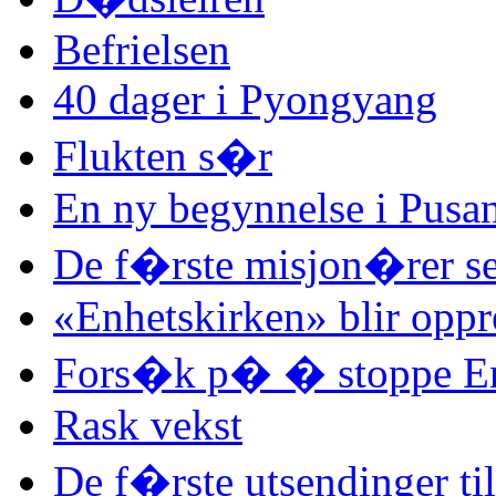
Befrielsen
40 dager i Pyongyang
Flukten s�r
En ny begynnelse i Pusa
De f�rste misjon�rer se
«Enhetskirken» blir oppre
Fors�k p� � stoppe Enh
Rask vekst
De f�rste utsendinger til