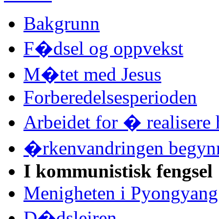
Bakgrunn
F�dsel og oppvekst
M�tet med Jesus
Forberedelsesperioden
Arbeidet for � realisere
�rkenvandringen begyn
I kommunistisk fengsel
Menigheten i Pyongyang
D�dsleiren