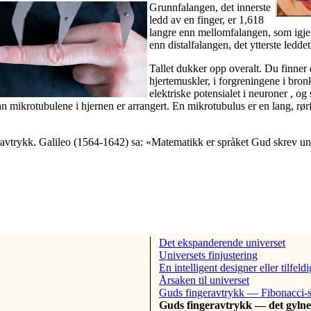
Grunnfalangen, det innerste
ledd av en finger, er 1,618
langre enn mellomfalangen, som igje
enn distalfalangen, det ytterste leddet
Tallet dukker opp overalt. Du finner 
hjertemuskler, i forgreningene i bron
elektriske potensialet i neuroner , o
 mikrotubulene i hjernen er arrangert. En mikrotubulus er en lang, rørf
ngeravtrykk. Galileo (1564-1642) sa: «Matematikk er språket Gud skrev u
Det ekspanderende universet
Universets finjustering
En intelligent designer eller tilfeld
Årsaken til universet
Guds fingeravtrykk — Fibonacci-
Guds fingeravtrykk — det gylne 