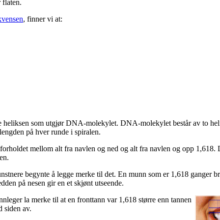
 flaten.
kvensen
, finner vi at:
le heliksen som utgjør DNA-molekylet. DNA-molekylet består av to helik
engden på hver runde i spiralen.
orholdet mellom alt fra navlen og ned og alt fra navlen og opp 1,618. 
en.
nstnere begynte å legge merke til det. En munn som er 1,618 ganger b
edden på nesen gir en et skjønt utseende.
nnleger la merke til at en fronttann var 1,618 større enn tannen
d siden av.