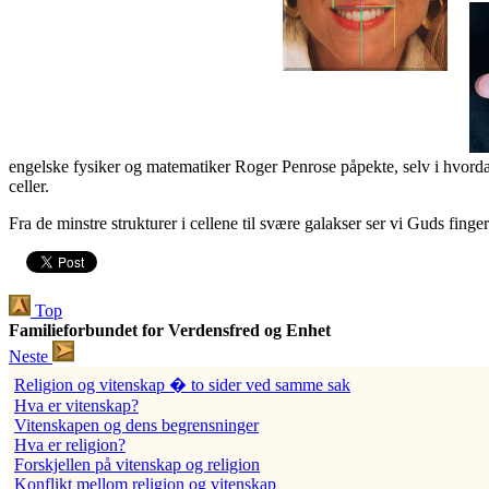
engelske fysiker og matematiker Roger Penrose påpekte, selv i hvordan
celler.
Fra de minstre strukturer i cellene til svære galakser ser vi Guds fi
Top
Familieforbundet for Verdensfred og Enhet
Neste
Religion og vitenskap � to sider ved samme sak
Hva er vitenskap?
Vitenskapen og dens begrensninger
Hva er religion?
Forskjellen på vitenskap og religion
Konflikt mellom religion og vitenskap