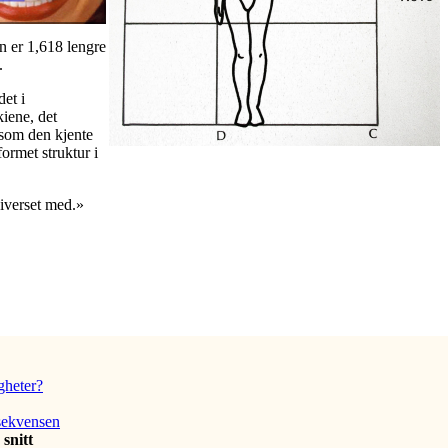
n er 1,618 lengre
.
det i
kiene, det
g som den kjente
ormet struktur i
niverset med.»
igheter?
sekvensen
snitt