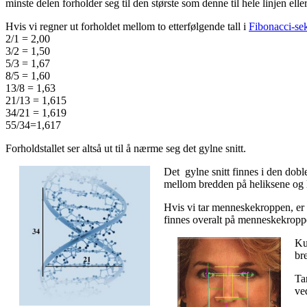
minste delen forholder seg til den største som denne til hele linjen eller
Hvis vi regner ut forholdet mellom to etterfølgende tall i
Fibonacci-se
2/1 = 2,00
3/2 = 1,50
5/3 = 1,67
8/5 = 1,60
13/8 = 1,63
21/13 = 1,615
34/21 = 1,619
55/34=1,617
Forholdstallet ser altså ut til å nærme seg det gylne snitt.
Det gylne snitt finnes i den dob
mellom bredden på heliksene og l
Hvis vi tar menneskekroppen, er f
finnes overalt på menneskekropp
Ku
br
Ta
ve